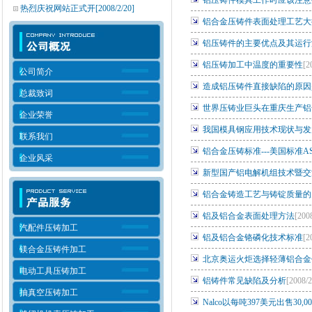
铝压铸件模具工作时应该注意
热烈庆祝网站正式开
[2008/2/20]
铝合金压铸件表面处理工艺大
铝压铸件的主要优点及其运行
铝压铸加工中温度的重要性
[2
公司简介
造成铝压铸件直接缺陷的原因
总裁致词
世界压铸业巨头在重庆生产铝
企业荣誉
我国模具钢应用技术现状与发
联系我们
铝合金压铸标准---美国标准ASTM
企业风采
新型国产铝电解机组技术暨交
铝合金铸造工艺与铸锭质量的
铝及铝合金表面处理方法
[200
汽配件压铸加工
铝及铝合金铬磷化技术标准
[2
镁合金压铸件加工
北京奥运火炬选择轻薄铝合金
电动工具压铸加工
铝铸件常见缺陷及分析
[2008/
抽真空压铸加工
Nalco以每吨397美元出售30,